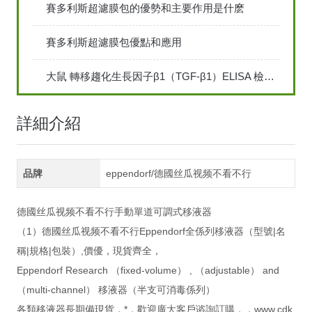
賽多利斯超濾膜包的優勢和主要作用是什麽
賽多利斯超濾膜包優點和應用
大鼠 轉移趨化生長因子β1（TGF-β1）ELISA 檢測試劑盒說明書
詳細介紹
品牌
eppendorf/德國丝瓜视频不看不行
德國丝瓜视频不看不行手動單道可調式移液器
（1）德國丝瓜视频不看不行Eppendorf全係列移液器（型號|名
稱|規格|包裝）,價優，現貨齊全，
Eppendorf Research （fixed-volume） , （adjustable） and
（multi-channel） 移液器（半支可消毒係列）
各類移液器長期備現貨，*，歡迎廣大客戶谘詢訂購，，www.cdk