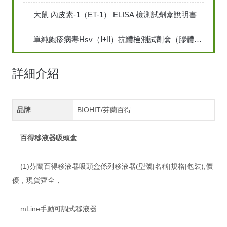
大鼠 內皮素-1（ET-1） ELISA 檢測試劑盒說明書
單純皰疹病毒Hsv（Ⅰ+Ⅱ）抗體檢測試劑盒（膠體金法）
詳細介紹
品牌
BIOHIT/芬蘭百得
百得移液器吸頭盒
(1)芬蘭百得移液器吸頭盒係列移液器(型號|名稱|規格|包裝),價
優，現貨齊全，
mLine手動可調式移液器