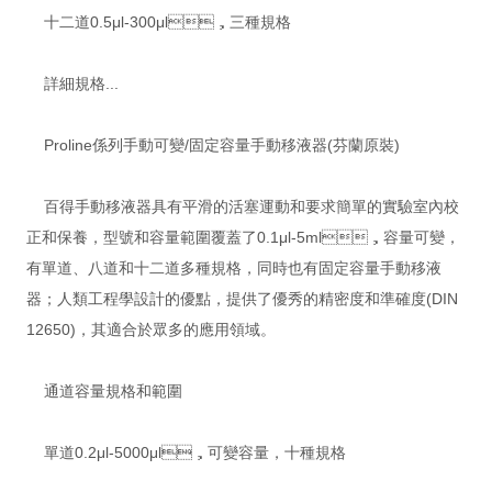
十二道0.5μl-300μl，三種規格
詳細規格...
Proline係列手動可變/固定容量手動移液器(芬蘭原裝)
百得手動移液器具有平滑的活塞運動和要求簡單的實驗室內校
正和保養，型號和容量範圍覆蓋了0.1μl-5ml，容量可變，
有單道、八道和十二道多種規格，同時也有固定容量手動移液
器；人類工程學設計的優點，提供了優秀的精密度和準確度(DIN
12650)，其適合於眾多的應用領域。
通道容量規格和範圍
單道0.2μl-5000μl，可變容量，十種規格