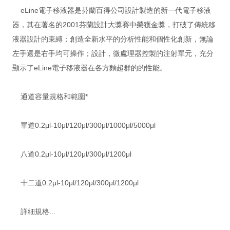
eLine電子移液器是芬蘭百得公司設計製造的新一代電子移液
器，其在著名的2001芬蘭設計大獎賽中榮獲金獎，打破了傳統移
液器設計的束縛；創造全新水平的分析性能和個性化創新，無論
左手還是右手均可操作；設計，微處理器控製的注射單元，充分
顯示了eLine電子移液器在各方麵超群的的性能。
通道容量規格和範圍*
單道0.2μl-10μl/120μl/300μl/1000μl/5000μl
八道0.2μl-10μl/120μl/300μl/1200μl
十二道0.2μl-10μl/120μl/300μl/1200μl
詳細規格...