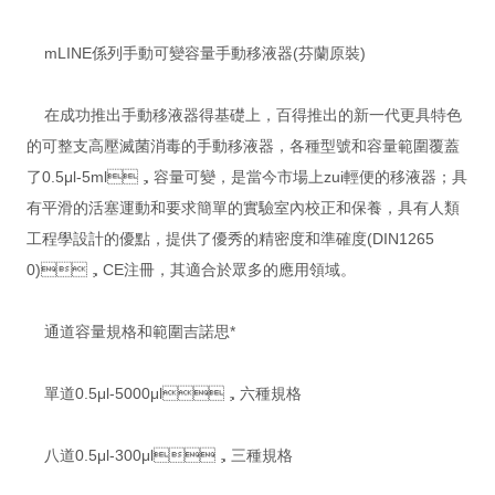
mLINE係列手動可變容量手動移液器(芬蘭原裝)
在成功推出手動移液器得基礎上，百得推出的新一代更具特色
的可整支高壓滅菌消毒的手動移液器，各種型號和容量範圍覆蓋
了0.5μl-5ml，容量可變，是當今市場上zui輕便的移液器；具
有平滑的活塞運動和要求簡單的實驗室內校正和保養，具有人類
工程學設計的優點，提供了優秀的精密度和準確度(DIN1265
0)，CE注冊，其適合於眾多的應用領域。
通道容量規格和範圍吉諾思*
單道0.5μl-5000μl，六種規格
八道0.5μl-300μl，三種規格