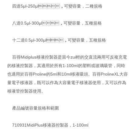
四道5μl-250μl，可變容量，二種規格
八道0.5μl-300μl，可變容量，五種規格
十二道0.5μl-300μl，可變容量，五種規格
百得Midiplus移液控製器是當今zui輕的交直流兩用可反複充電
的移液控製器，其適用於所有1-100ml的塑料或玻璃吸管，同時
也適用於百得Proline的5ml和10ml移液吸頭。百得ProlineXL大容
量電子移液器，既可以作為大容量電子移液器使用，又可以作為
移液管控製器使用。
產品編號容量規格和範圍
710931MidiPlus移液器控製器，1-100ml